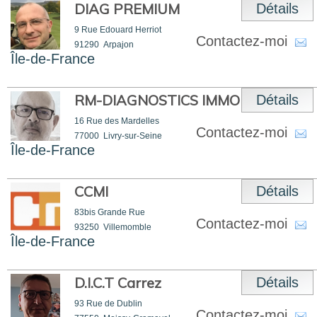
DIAG PREMIUM
Détails
9 Rue Edouard Herriot
Contactez-moi
91290
Arpajon
Île-de-France
RM-DIAGNOSTICS IMMO
Détails
16 Rue des Mardelles
Contactez-moi
77000
Livry-sur-Seine
Île-de-France
CCMI
Détails
83bis Grande Rue
Contactez-moi
93250
Villemomble
Île-de-France
D.I.C.T Carrez
Détails
93 Rue de Dublin
Contactez-moi