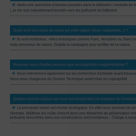
Après une quinzaine d'années passées dans le bâtiment ( conduite de tra
), je me suis naturellement tournés vers les polluants du bâtiment.
Quels sont vos coups de coeur sur votre région (lieux, restaurants...) ?
Ils sont nombreux : villes historiques comme Paris, Versailles ou Saint G
mais amoureux de nature, j'habite la campagne pour profiter de la nature.
Proposez-vous d'autres services que les diagnostics réglementaires ?
Nous intervenons également sur les recherches d'amiante avant travaux
Nous nous chargeons du Dossier Technique avant mise en copropriété.
Quelles sont les raisons qui vous ont conduit dans le domaine de l'immobil
La principale raison est d'ordre écologique. En effet nous sommes de p
l'énergie. Maîtriser les coûts s'inscrit dans une démarche de préservation not
polluants rencontrés dans nos constructions sont nombreux... Charge à nous de