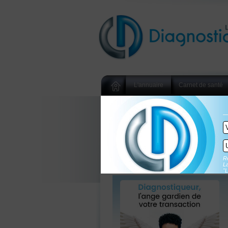
L'annuaire
Carnet de santé
Re
La
"L