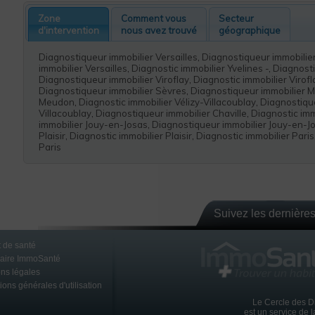
Zone
Comment vous
Secteur
d'intervention
nous avez trouvé
géographique
Diagnostiqueur immobilier Versailles
,
Diagnostiqueur immobilier
immobilier Versailles
,
Diagnostic immobilier Yvelines -
,
Diagnosti
Diagnostiqueur immobilier Viroflay
,
Diagnostic immobilier Virofl
Diagnostiqueur immobilier Sèvres
,
Diagnostiqueur immobilier 
Meudon
,
Diagnostic immobilier Vélizy-Villacoublay
,
Diagnostique
Villacoublay
,
Diagnostiqueur immobilier Chaville
,
Diagnostic imm
immobilier Jouy-en-Josas
,
Diagnostiqueur immobilier Jouy-en-J
Plaisir
,
Diagnostic immobilier Plaisir
,
Diagnostic immobilier Paris
 le 8 mars 2015
Paris
rrez
IFS
Suivez les dernières
 de santé
naire ImmoSanté
ns légales
ions générales d'utilisation
Le Cercle des D
est un service de 