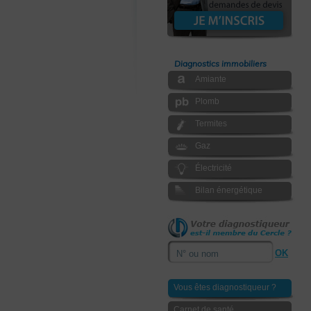
Diagnostics immobiliers
Amiante
Plomb
Termites
Gaz
Électricité
Bilan énergétique
Vous êtes diagnostiqueur ?
Carnet de santé