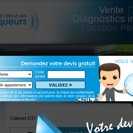
Vente
Diagnostics i
Location
Pl
Les actualités
le diag
Demandez votre devis gratuit
Code
postal
Validez
spect de la vie privée en accord avec la charte de confidentialité.
 collecte des informations est opérée dans le strict respect de la
oi informatique et libertés".
Cabinet DTI