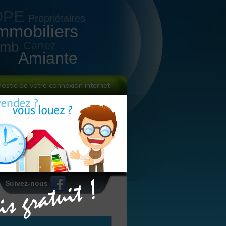
DPE
Propriétaires
mmobiliers
omb
Carrez
Amiante
nostic de votre connexion internet
Suivez-nous