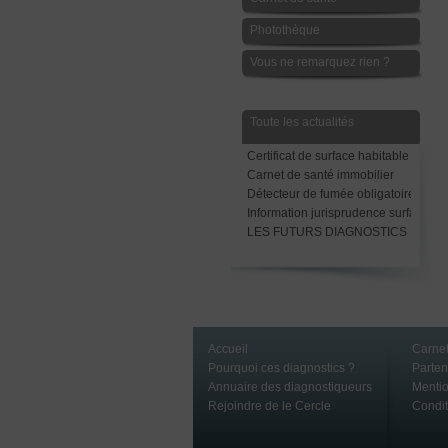
Photothèque
Vous ne remarquez rien ?
Toute les actualités
Certificat de surface habitable
Carnet de santé immobilier
Détecteur de fumée obligatoire avant
Information jurisprudence surface Ca
LES FUTURS DIAGNOSTICS LOCAT
Accueil
Carnet
Pourquoi ces diagnostics ?
Parte
Annuaire des diagnostiqueurs
Mentio
Rejoindre de le Cercle
Condit