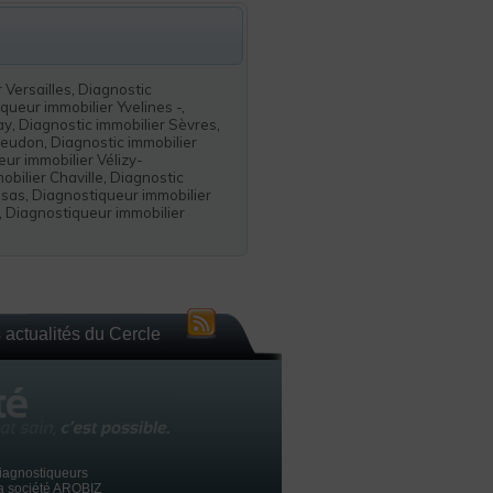
 Versailles
,
Diagnostic
queur immobilier Yvelines -
,
ay
,
Diagnostic immobilier Sèvres
,
Meudon
,
Diagnostic immobilier
ur immobilier Vélizy-
obilier Chaville
,
Diagnostic
osas
,
Diagnostiqueur immobilier
,
Diagnostiqueur immobilier
 actualités du Cercle
iagnostiqueurs
la société AROBIZ