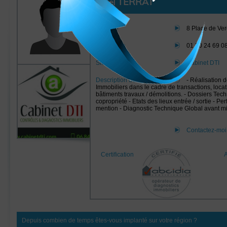
TERRAT
Joël
Adresse
8 Place de Ve
Téléphone
01 30 24 69 0
Site internet
Cabinet DTI
Description de l'activité
- Réalisation 
Immobiliers dans le cadre de transactions, loca
bâtiments travaux / démolitions. - Dossiers Te
copropriété - Etats des lieux entrée / sortie - 
mention - Diagnostic Technique Global avant m
Contactez-mo
Certification
Depuis combien de temps êtes-vous implanté sur votre région ?