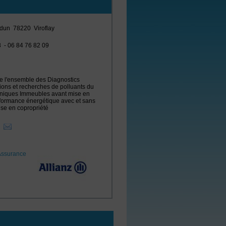
rdun
78220
Viroflay
8
-
06 84 76 82 09
de l'ensemble des Diagnostics
tions et recherches de polluants du
chniques Immeubles avant mise en
Performance énergétique avec et sans
ise en copropriété
i
Assurance