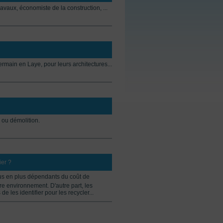
vaux, économiste de la construction, ...
ermain en Laye, pour leurs architectures...
 ou démolition.
ier ?
lus en plus dépendants du coût de
re environnement. D'autre part, les
 les identifier pour les recycler...