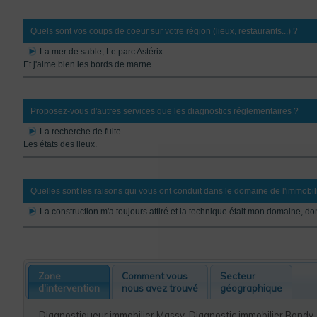
Quels sont vos coups de coeur sur votre région (lieux, restaurants...) ?
La mer de sable, Le parc Astérix.
Et j'aime bien les bords de marne.
Proposez-vous d'autres services que les diagnostics réglementaires ?
La recherche de fuite.
Les états des lieux.
Quelles sont les raisons qui vous ont conduit dans le domaine de l'immobil
La construction m'a toujours attiré et la technique était mon domaine, donc 
Zone
Comment vous
Secteur
d'intervention
nous avez trouvé
géographique
Diagnostiqueur immobilier Massy
,
Diagnostic immobilier Bondy