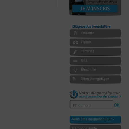
Diagnostics immobiliers
Amiante
Plomb
Termites
Gaz
Électricité
Bilan énergétique
Vous êtes diagnostiqueur ?
Carnet de santé