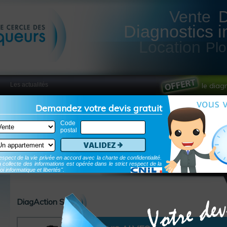
Vente
Diagnostics i
Location
Pl
Les actualités
le diag
Demandez votre devis gratuit
Code
postal
Validez
spect de la vie privée en accord avec la charte de confidentialité.
 collecte des informations est opérée dans le strict respect de la
oi informatique et libertés".
DiagAction SAS