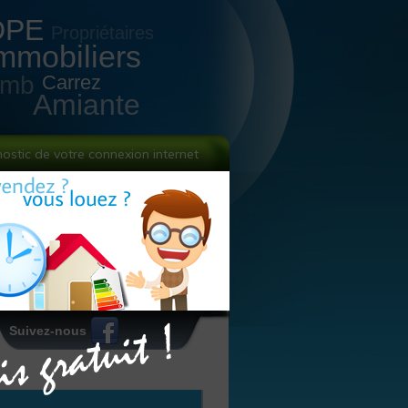
DPE
Propriétaires
mmobiliers
omb
Carrez
Amiante
nostic de votre connexion internet
Suivez-nous