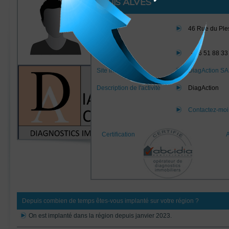
ALVES
LUIS
Adresse
46 Rue du Ple
Marne
Téléphone
-
06 51 88 33
Site internet
DiagAction S
Description de l'activité
DiagAction
Contactez-mo
Certification
Depuis combien de temps êtes-vous implanté sur votre région ?
On est implanté dans la région depuis janvier 2023.