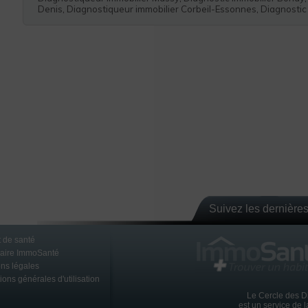
Denis
,
Diagnostiqueur immobilier Corbeil-Essonnes
,
Diagnostic
 le 8 mars 2015
rrez
IFS
Suivez les dernières
 de santé
naire ImmoSanté
ns légales
ions générales d'utilisation
Le Cercle des D
est un service de 