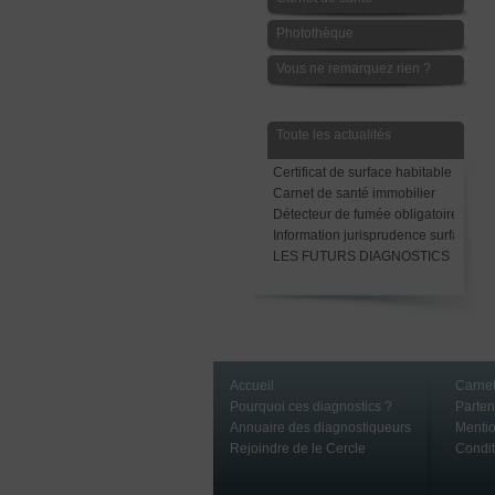
Photothèque
Vous ne remarquez rien ?
Toute les actualités
Certificat de surface habitable
Carnet de santé immobilier
Détecteur de fumée obligatoire avant
Information jurisprudence surface Ca
LES FUTURS DIAGNOSTICS LOCAT
Accueil
Carnet
Pourquoi ces diagnostics ?
Parte
Annuaire des diagnostiqueurs
Mentio
Rejoindre de le Cercle
Condit