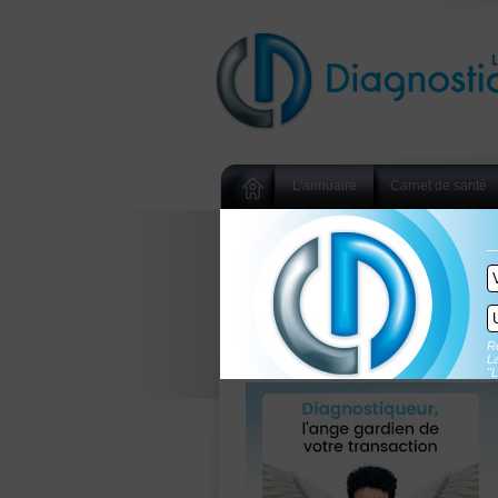
L'annuaire
Carnet de santé
Re
La
"L