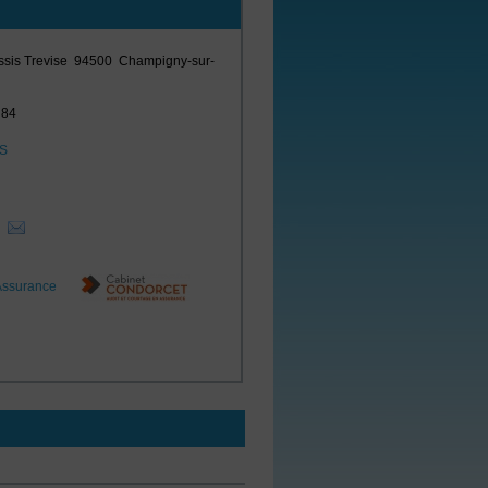
ssis Trevise
94500
Champigny-sur-
 84
AS
i
Assurance