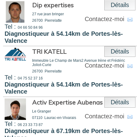
Dip expertises
Détails
27 rue jean bringer
Contactez-moi
26700
Pierrelatte
Tel :
04 66 50 84 96
Diagnostiqueur à 54.14km de Portes-lès-
Valence
TRI KATELL
Détails
Immeuble Le Champ de Mars2 Avenue Irène et Frédéric
Contactez-moi
Joliot-Curie
26700
Pierrelatte
Tel :
04 75 52 37 16
Diagnostiqueur à 54.14km de Portes-lès-
Valence
Activ Expertise Aubenas - Alès
Détails
Le Granger
Contactez-moi
07110
Laurac-en-Vivarais
Tel :
06 23 33 73 87
Diagnostiqueur à 67.19km de Portes-lès-