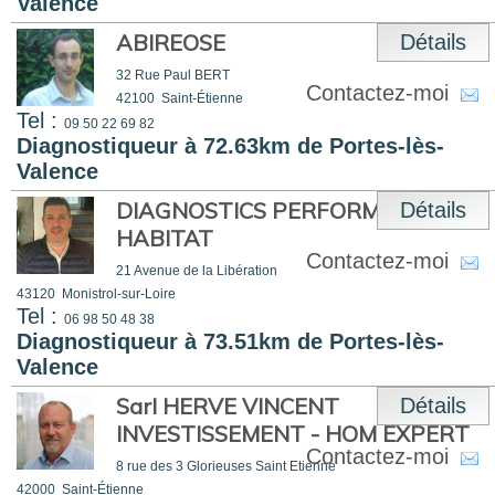
Valence
ABIREOSE
Détails
32 Rue Paul BERT
Contactez-moi
42100
Saint-Étienne
Tel :
09 50 22 69 82
Diagnostiqueur à 72.63km de Portes-lès-
Valence
DIAGNOSTICS PERFORMANCES
Détails
HABITAT
Contactez-moi
21 Avenue de la Libération
43120
Monistrol-sur-Loire
Tel :
06 98 50 48 38
Diagnostiqueur à 73.51km de Portes-lès-
Valence
Sarl HERVE VINCENT
Détails
INVESTISSEMENT - HOM EXPERT
Contactez-moi
8 rue des 3 Glorieuses Saint Etienne
42000
Saint-Étienne