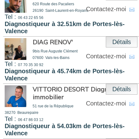
620 Route des Pacaliers
Contactez-moi
26190
Saint-Laurent-en-Royans
Tel :
06 43 22 65 56
Diagnostiqueur à 32.51km de Portes-lès-
Valence
DIAG RENOV'
Détails
9bis Rue Auguste Clément
Contactez-moi
07600
Vals-les-Bains
Tel :
07 70 35 30 92
Diagnostiqueur à 45.74km de Portes-lès-
Valence
VITTORIO DESORT Diagnostiqueur
Détails
immobilier
Contactez-moi
51 rue de la République
38270
Beaurepaire
Tel :
06 47 86 03 12
Diagnostiqueur à 54.03km de Portes-lès-
Valence