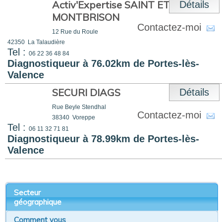
Activ'Expertise SAINT ETIENNE -
Détails
MONTBRISON
Contactez-moi
12 Rue du Roule
42350
La Talaudière
Tel :
06 22 36 48 84
Diagnostiqueur à 76.02km de Portes-lès-
Valence
SECURI DIAGS
Détails
Rue Beyle Stendhal
Contactez-moi
38340
Voreppe
Tel :
06 11 32 71 81
Diagnostiqueur à 78.99km de Portes-lès-
Valence
Secteur
géographique
Comment vous