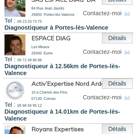
84 Rue Jean Jaurès
Contactez-moi
26800
Portes-lès-Valence
Tel :
06 23 33 73 75
Diagnostiqueur à Portes-lès-Valence
ESPACE DIAG
Détails
Les Meaux
Contactez-moi
26400
Eurre
Tel :
06 72 49 96 86
Diagnostiqueur à 12.56km de Portes-lès-
Valence
Activ’Expertise Nord Ardèche
Détails
10 a Chemin des Pins
Contactez-moi
07130
Cornas
Tel :
06 98 56 95 12
Diagnostiqueur à 14.01km de Portes-lès-
Valence
Royans Expertises
Détails