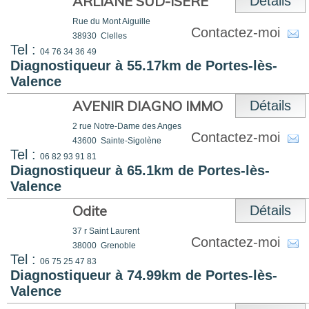
ARLIANE SUD-ISÈRE
Détails
Rue du Mont Aiguille
Contactez-moi
38930
Clelles
Tel :
04 76 34 36 49
Diagnostiqueur à 55.17km de Portes-lès-
Valence
AVENIR DIAGNO IMMO
Détails
2 rue Notre-Dame des Anges
Contactez-moi
43600
Sainte-Sigolène
Tel :
06 82 93 91 81
Diagnostiqueur à 65.1km de Portes-lès-
Valence
Odite
Détails
37 r Saint Laurent
Contactez-moi
38000
Grenoble
Tel :
06 75 25 47 83
Diagnostiqueur à 74.99km de Portes-lès-
Valence