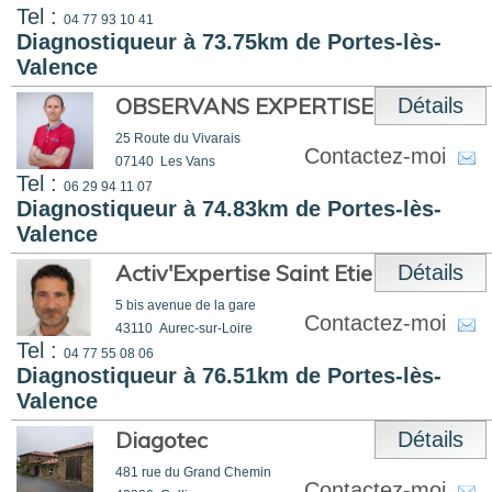
Tel :
04 77 93 10 41
Diagnostiqueur à 73.75km de Portes-lès-
Valence
OBSERVANS EXPERTISE
Détails
25 Route du Vivarais
Contactez-moi
07140
Les Vans
Tel :
06 29 94 11 07
Diagnostiqueur à 74.83km de Portes-lès-
Valence
Activ'Expertise Saint Etienne
Détails
5 bis avenue de la gare
Contactez-moi
43110
Aurec-sur-Loire
Tel :
04 77 55 08 06
Diagnostiqueur à 76.51km de Portes-lès-
Valence
Diagotec
Détails
481 rue du Grand Chemin
Contactez-moi