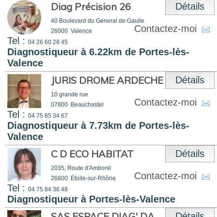
Diag Précision 26
Détails
40 Boulevard du General de Gaulle
Contactez-moi
26000
Valence
Tel :
04 26 60 28 45
Diagnostiqueur à 6.22km de Portes-lès-
Valence
JURIS DROME ARDECHE
Détails
10 grande rue
Contactez-moi
07800
Beauchastel
Tel :
04 75 85 34 67
Diagnostiqueur à 7.73km de Portes-lès-
Valence
C D ECO HABITAT
Détails
2035, Route d'Ambonil
Contactez-moi
26800
Étoile-sur-Rhône
Tel :
04 75 84 36 48
Diagnostiqueur à Portes-lès-Valence
SAS ESPACE DIAG' DA
Détails