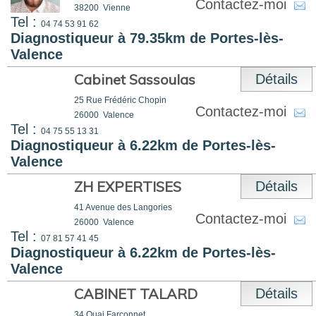
Contactez-moi
38200
Vienne
Tel :
04 74 53 91 62
Diagnostiqueur à 79.35km de Portes-lès-
Valence
Cabinet Sassoulas
Détails
25 Rue Frédéric Chopin
Contactez-moi
26000
Valence
Tel :
04 75 55 13 31
Diagnostiqueur à 6.22km de Portes-lès-
Valence
ZH EXPERTISES
Détails
41 Avenue des Langories
Contactez-moi
26000
Valence
Tel :
07 81 57 41 45
Diagnostiqueur à 6.22km de Portes-lès-
Valence
CABINET TALARD
Détails
34 Quai Farconnet