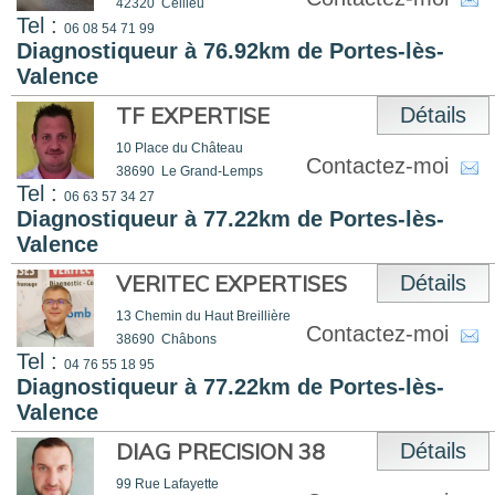
42320
Cellieu
Tel :
06 08 54 71 99
Diagnostiqueur à 76.92km de Portes-lès-
Valence
TF EXPERTISE
Détails
10 Place du Château
Contactez-moi
38690
Le Grand-Lemps
Tel :
06 63 57 34 27
Diagnostiqueur à 77.22km de Portes-lès-
Valence
VERITEC EXPERTISES
Détails
13 Chemin du Haut Breillière
Contactez-moi
38690
Châbons
Tel :
04 76 55 18 95
Diagnostiqueur à 77.22km de Portes-lès-
Valence
DIAG PRECISION 38
Détails
99 Rue Lafayette