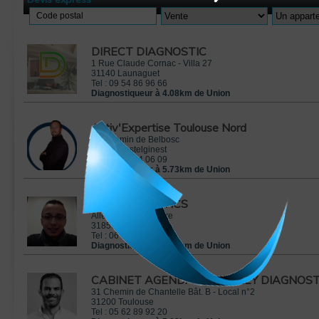
Code postal
DIRECT DIAGNOSTIC
1 Rue Claude Cornac - Villa 27
31140
Launaguet
Tel :
09 54 86 96 66
Diagnostiqueur à 4.08km de Union
Activ'Expertise Toulouse Nord
14 Chemin de Belbosc
31780
Castelginest
Tel :
06 35 24 06 09
Diagnostiqueur à 5.73km de Union
AC DIAGNOSTICS
Allée de Longueterre
31850
Montrabé
Tel :
06 48 18 93 07
Diagnostiqueur à 5.99km de Union
CABINET AGENDA LAMBOLEY DIAGNOST
31 Chemin de Chantelle Bât. B - Local n°2
31200
Toulouse
Tel :
05 62 89 92 20