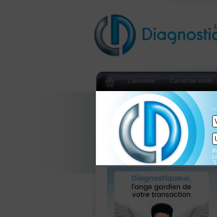
L'annuaire
Carnet de santé
Re
La
"L