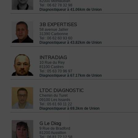
82000
Montauban
Tel :
06 62 78 32 98
Diagnostiqueur à 41.06km de Union
3B EXPERTISES
58 avenue Jallier
31390
Carbonne
Tel :
06 62 60 93 60
Diagnostiqueur à 43.82km de Union
INTRADIAG
10 Rue du Rey
81100
Castres
Tel :
05 63 70 96 97
Diagnostiqueur à 67.17km de Union
LTDC DIAGNOSTIC
Chemin du Turet
09100
Les Issards
Tel :
05 61 60 11 22
Diagnostiqueur à 69.3km de Union
G Le Diag
9 Rue de Bradford
81200
Aussillon
Tel :
06 81 72 12 58