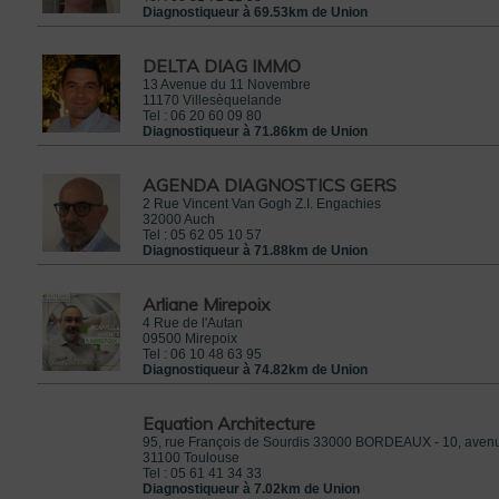
Diagnostiqueur à 69.53km de Union
DELTA DIAG IMMO
13 Avenue du 11 Novembre
11170
Villesèquelande
Tel :
06 20 60 09 80
Diagnostiqueur à 71.86km de Union
AGENDA DIAGNOSTICS GERS
2 Rue Vincent Van Gogh Z.I. Engachies
32000
Auch
Tel :
05 62 05 10 57
Diagnostiqueur à 71.88km de Union
Arliane Mirepoix
4 Rue de l'Autan
09500
Mirepoix
Tel :
06 10 48 63 95
Diagnostiqueur à 74.82km de Union
Equation Architecture
95, rue François de Sourdis 33000 BORDEAUX - 10, avenu
31100
Toulouse
Tel :
05 61 41 34 33
Diagnostiqueur à 7.02km de Union