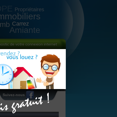
DPE
Propriétaires
mmobiliers
omb
Carrez
Amiante
nostic de votre connexion internet
Suivez-nous