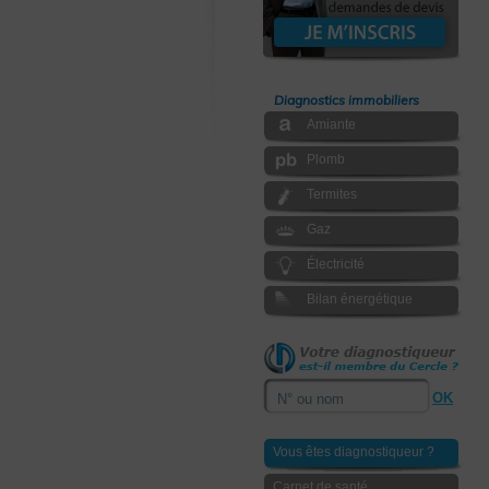
Diagnostics immobiliers
Amiante
Plomb
Termites
Gaz
Électricité
Bilan énergétique
Vous êtes diagnostiqueur ?
Carnet de santé