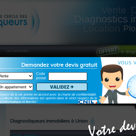
Vente
Diagnostics i
Location
Pl
Les actualités
le diag
Demandez votre devis gratuit
Code
postal
Validez
spect de la vie privée en accord avec la charte de confidentialité.
 collecte des informations est opérée dans le strict respect de la
oi informatique et libertés".
Diagnostiqueurs immobiliers à Union
Devis express