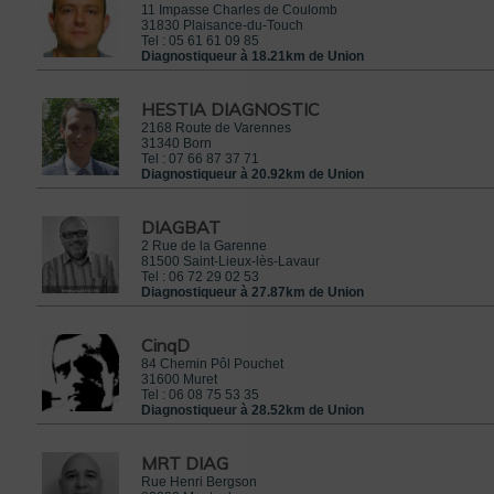
11 Impasse Charles de Coulomb
31830
Plaisance-du-Touch
Tel :
05 61 61 09 85
Diagnostiqueur à 18.21km de Union
HESTIA DIAGNOSTIC
2168 Route de Varennes
31340
Born
Tel :
07 66 87 37 71
Diagnostiqueur à 20.92km de Union
DIAGBAT
2 Rue de la Garenne
81500
Saint-Lieux-lès-Lavaur
Tel :
06 72 29 02 53
Diagnostiqueur à 27.87km de Union
CinqD
84 Chemin Pôl Pouchet
31600
Muret
Tel :
06 08 75 53 35
Diagnostiqueur à 28.52km de Union
MRT DIAG
Rue Henri Bergson