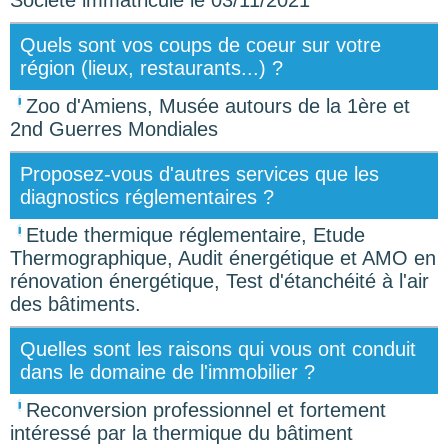
Société immatriculé le 03/11/2021
Quels sont vos coups de coeur sur votre
région (lieux, restaurants...) ?
Zoo d'Amiens, Musée autours de la 1ère et
2nd Guerres Mondiales
Proposez-vous d'autres services que les
diagnostics réglementaires ?
Etude thermique réglementaire, Etude
Thermographique, Audit énergétique et AMO en
rénovation énergétique, Test d'étanchéité à l'air
des bâtiments.
Quelles sont les raisons qui vous ont conduit
dans le domaine de l'immobilier ?
Reconversion professionnel et fortement
intéressé par la thermique du bâtiment