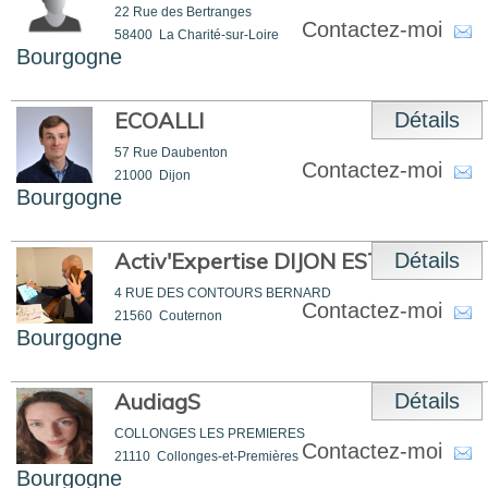
22 Rue des Bertranges
Contactez-moi
58400
La Charité-sur-Loire
Bourgogne
ECOALLI
Détails
57 Rue Daubenton
Contactez-moi
21000
Dijon
Bourgogne
Activ'Expertise DIJON EST
Détails
4 RUE DES CONTOURS BERNARD
Contactez-moi
21560
Couternon
Bourgogne
AudiagS
Détails
COLLONGES LES PREMIERES
Contactez-moi
21110
Collonges-et-Premières
Bourgogne