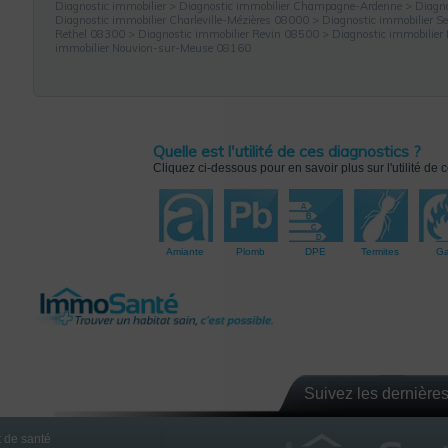
Diagnostic immobilier
>
Diagnostic immobilier Champagne-Ardenne
>
Diagno
Diagnostic immobilier Charleville-Mézières 08000
>
Diagnostic immobilier 
Rethel 08300
>
Diagnostic immobilier Revin 08500
>
Diagnostic immobilier
immobilier Nouvion-sur-Meuse 08160
Quelle est l'utilité de ces diagnostics ?
Cliquez ci-dessous pour en savoir plus sur l'utilité de 
 le 8 mars 2015
rrez
IFS
Amiante
Plomb
DPE
Termites
G
Suivez les dernières
 de santé