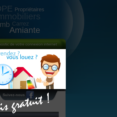
DPE
Propriétaires
mmobiliers
omb
Carrez
Amiante
nostic de votre connexion internet
Suivez-nous