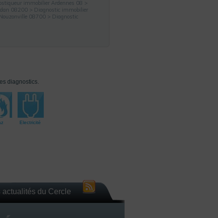
stiqueur immobilier Ardennes 08
>
Sedan 08200
>
Diagnostic immobilier
 Nouzonville 08700
> Diagnostic
ces diagnostics.
az
Electricité
 actualités du Cercle