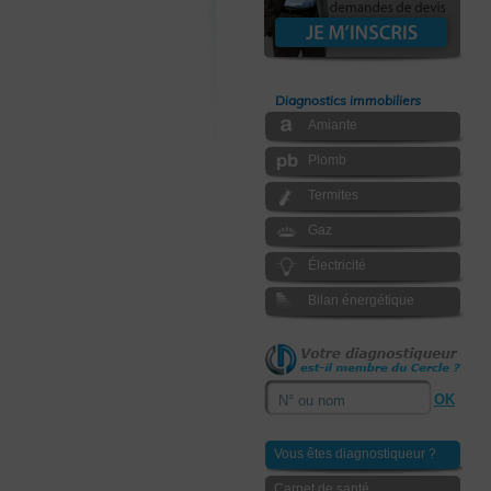
Diagnostics immobiliers
Amiante
Plomb
Termites
Gaz
Électricité
Bilan énergétique
Vous êtes diagnostiqueur ?
Carnet de santé