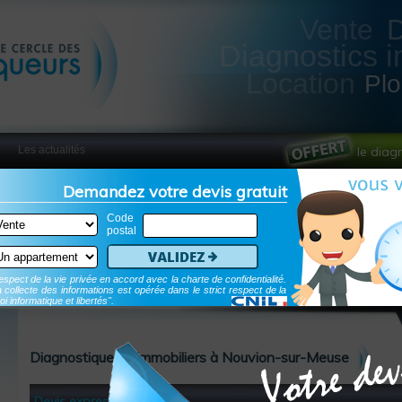
Vente
Diagnostics i
Location
Pl
Les actualités
le diag
Demandez votre devis gratuit
Code
postal
Validez
spect de la vie privée en accord avec la charte de confidentialité.
 collecte des informations est opérée dans le strict respect de la
oi informatique et libertés".
Diagnostiqueurs immobiliers à Nouvion-sur-Meuse
Devis express