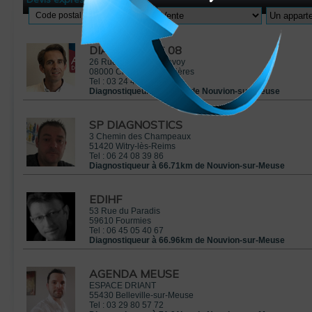
Code postal
DIAGNOSTICS 08
26 Rue Pierre Bérégovoy
08000
Charleville-Mézières
Tel :
03 24 42 08 08
Diagnostiqueur à 3.76km de Nouvion-sur-Meuse
SP DIAGNOSTICS
3 Chemin des Champeaux
51420
Witry-lès-Reims
Tel :
06 24 08 39 86
Diagnostiqueur à 66.71km de Nouvion-sur-Meuse
EDIHF
53 Rue du Paradis
59610
Fourmies
Tel :
06 45 05 40 67
Diagnostiqueur à 66.96km de Nouvion-sur-Meuse
AGENDA MEUSE
ESPACE DRIANT
55430
Belleville-sur-Meuse
Tel :
03 29 80 57 72