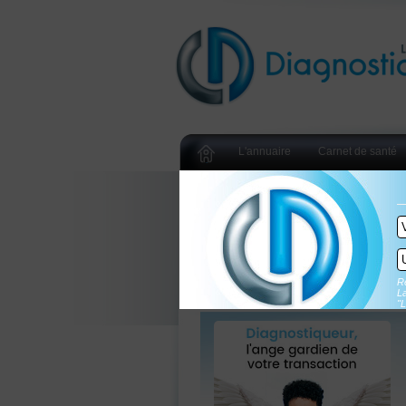
L'annuaire
Carnet de santé
Re
La
"L