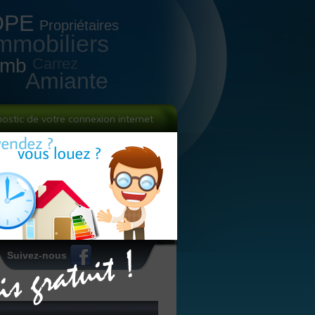
DPE
Propriétaires
mmobiliers
omb
Carrez
Amiante
nostic de votre connexion internet
Suivez-nous