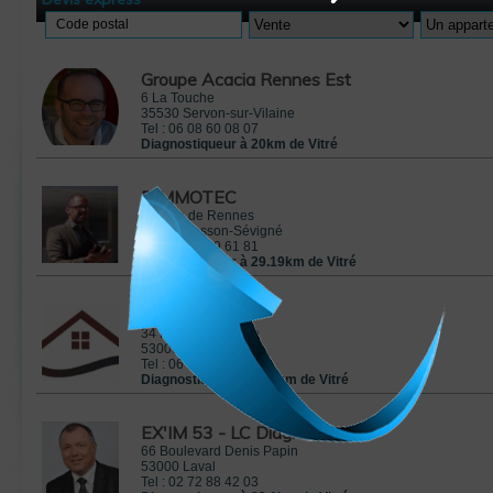
Code postal
Groupe Acacia Rennes Est
6 La Touche
35530
Servon-sur-Vilaine
Tel :
06 08 60 08 07
Diagnostiqueur à 20km de Vitré
DIMMOTEC
70 Rue de Rennes
35510
Cesson-Sévigné
Tel :
06 45 69 61 81
Diagnostiqueur à 29.19km de Vitré
Alliance-diag
34 Place de la Gare
53000
Laval
Tel :
06 83 40 89 87
Diagnostiqueur à 33.1km de Vitré
EX'IM 53 - LC Diagnosis
66 Boulevard Denis Papin
53000
Laval
Tel :
02 72 88 42 03