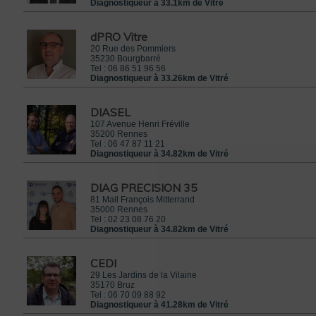
Diagnostiqueur à 33.1km de Vitré
dPRO Vitre
20 Rue des Pommiers
35230
Bourgbarré
Tel :
06 86 51 96 56
Diagnostiqueur à 33.26km de Vitré
DIASEL
107 Avenue Henri Fréville
35200
Rennes
Tel :
06 47 87 11 21
Diagnostiqueur à 34.82km de Vitré
DIAG PRECISION 35
81 Mail François Mitterrand
35000
Rennes
Tel :
02 23 08 76 20
Diagnostiqueur à 34.82km de Vitré
CEDI
29 Les Jardins de la Vilaine
35170
Bruz
Tel :
06 70 09 88 92
Diagnostiqueur à 41.28km de Vitré