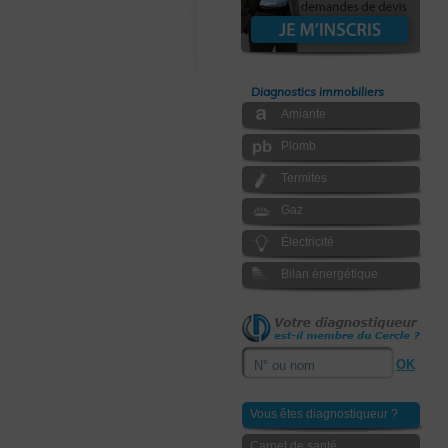
Diagnostics immobiliers
Amiante
Plomb
Termites
Gaz
Électricité
Bilan énergétique
Vous êtes diagnostiqueur ?
Carnet de santé