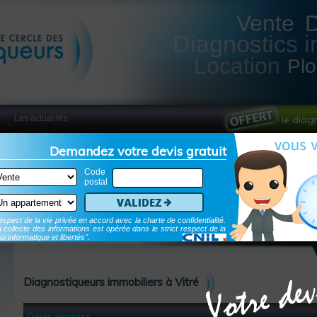
Vente
Diagnostics i
Location
Pl
Les actualités
le diag
Demandez votre devis gratuit
Code
postal
Validez
spect de la vie privée en accord avec la charte de confidentialité.
 collecte des informations est opérée dans le strict respect de la
oi informatique et libertés".
Diagnostiqueurs immobiliers à Vitré
Devis express