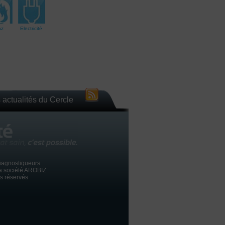
az
Electricité
 actualités du Cercle
iagnostiqueurs
la société AROBIZ
ts réservés