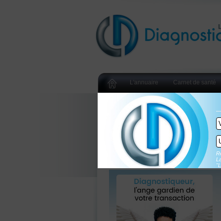
L'annuaire
Carnet de santé
Re
La
"L