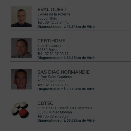
EVAL'OUEST
3 Allée de la Poterne
35650
Rheu
Tel :
06 42 57 34 45
Diagnostiqueur à 41.94km de Vitré
CERTIHOME
6 Le Blosseray
35330
Bovel
Tel :
07 61 97 93 17
 le 8 mars 2015
Diagnostiqueur à 60.15km de Vitré
rrez
IFS
SAS DIAG NORMANDIE
3 Rue Saint-Gaudens
50300
Avranches
Tel :
02 33 60 07 16
Diagnostiqueur à 63.15km de Vitré
CDTEC
86 rue de la Liberté, La Costardais
35540
Miniac Morvan
Tel :
05 82 95 28 28
Diagnostiqueur à 66.62km de Vitré