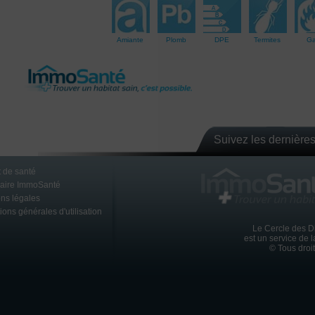
Amiante
Plomb
DPE
Termites
G
Suivez les dernières
 de santé
naire ImmoSanté
ns légales
ions générales d'utilisation
Le Cercle des D
est un service de 
© Tous droi