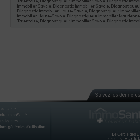
Tarentaise
,
Diagnostiqueur immobilier Savoie
,
Diagnostic immob
immobilier Savoie
,
Diagnostic immobilier Savoie
,
Diagnostiqueu
Diagnostic immobilier Haute-Savoie
,
Diagnostiqueur immobilie
immobilier Haute-Savoie
,
Diagnostiqueur immobilier Maurienne
Tarentaise
,
Diagnostiqueur immobilier Savoie
,
Diagnostic immo
 le 8 mars 2015
rrez
IFS
Suivez les dernières
 de santé
naire ImmoSanté
ns légales
ions générales d'utilisation
Le Cercle des D
est un service de 