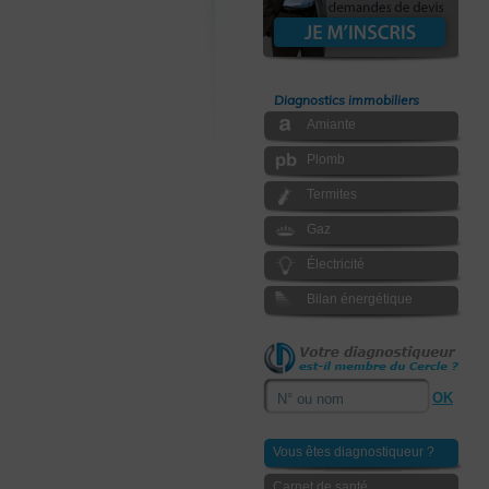
Diagnostics immobiliers
Amiante
Plomb
Termites
Gaz
Électricité
Bilan énergétique
Vous êtes diagnostiqueur ?
Carnet de santé