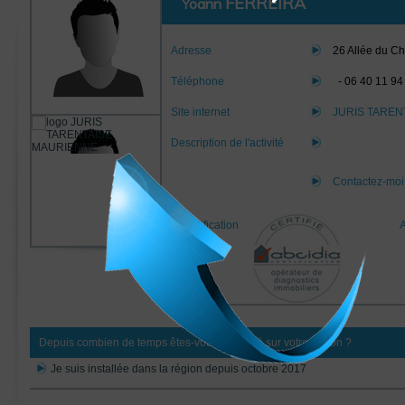
FERREIRA
Yoann
Adresse
26 Allée du C
Téléphone
-
06 40 11 94
Site internet
JURIS TAREN
Description de l'activité
Contactez-mo
Certification
Depuis combien de temps êtes-vous implanté sur votre région ?
Je suis installée dans la région depuis octobre 2017