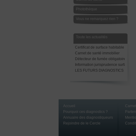
Photothèque
Vous ne remarquez rien ?
Toute les actualités
Certificat de surface habitable
Carnet de santé immobilier
Détecteur de fumée obligatoire avant
Information jurisprudence surface Ca
LES FUTURS DIAGNOSTICS LOCAT
Accueil
Carnet
Pourquoi ces diagnostics ?
Parte
Annuaire des diagnostiqueurs
Mentio
Rejoindre de le Cercle
Condit