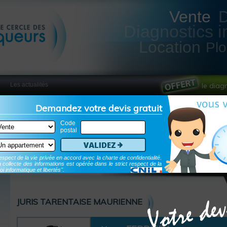
Vente
Diagnostics i
Location
Pl
Les actualités
le diag
Demandez votre devis gratuit
Code
postal
Validez
spect de la vie privée en accord avec la charte de confidentialité.
 collecte des informations est opérée dans le strict respect de la
oi informatique et libertés".
JURIS TARENTAISE MAURIENNE