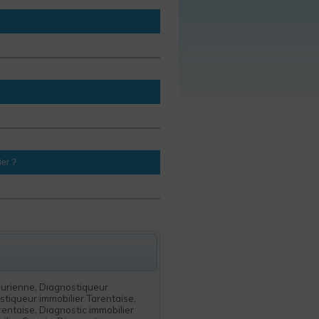
ier ?
aurienne
,
Diagnostiqueur
tiqueur immobilier Tarentaise
,
rentaise
,
Diagnostic immobilier