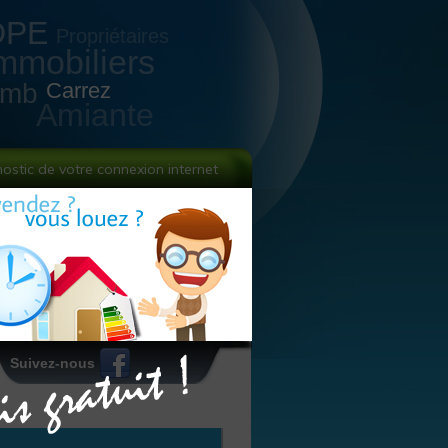
DPE
Propriétaires
mmobiliers
omb
Carrez
Amiante
nostic de votre connexion internet
Suivez-nous