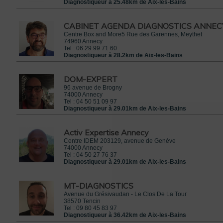
Diagnostiqueur à 25.48km de Aix-les-Bains
CABINET AGENDA DIAGNOSTICS ANNEC
Centre Box and More5 Rue des Garennes, Meythet
74960
Annecy
Tel :
06 29 99 71 60
Diagnostiqueur à 28.2km de Aix-les-Bains
DOM-EXPERT
96 avenue de Brogny
74000
Annecy
Tel :
04 50 51 09 97
Diagnostiqueur à 29.01km de Aix-les-Bains
Activ Expertise Annecy
Centre IDEM 203129, avenue de Genève
74000
Annecy
Tel :
04 50 27 76 37
Diagnostiqueur à 29.01km de Aix-les-Bains
MT-DIAGNOSTICS
Avenue du Grésivaudan - Le Clos De La Tour
38570
Tencin
Tel :
09 80 45 83 97
Diagnostiqueur à 36.42km de Aix-les-Bains