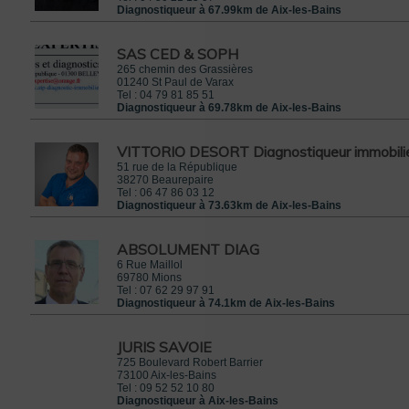
Diagnostiqueur à 67.99km de Aix-les-Bains
SAS CED & SOPH
265 chemin des Grassières
01240
St Paul de Varax
Tel :
04 79 81 85 51
Diagnostiqueur à 69.78km de Aix-les-Bains
VITTORIO DESORT Diagnostiqueur immobili
51 rue de la République
38270
Beaurepaire
Tel :
06 47 86 03 12
Diagnostiqueur à 73.63km de Aix-les-Bains
ABSOLUMENT DIAG
6 Rue Maillol
69780
Mions
Tel :
07 62 29 97 91
Diagnostiqueur à 74.1km de Aix-les-Bains
JURIS SAVOIE
725 Boulevard Robert Barrier
73100
Aix-les-Bains
Tel :
09 52 52 10 80
Diagnostiqueur à Aix-les-Bains