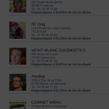
500 Route du Bergeron
38290
Frontonas
Tel :
06 76 28 70 88
Diagnostiqueur à 56.62km de Aix-les-Bains
RF Diag
1343 Route de Chez Chardon
74130
Ayse
Tel :
07 88 86 38 89
Diagnostiqueur à 59.34km de Aix-les-Bains
MONT-BLANC DIAGNOSTICS
456 Route de Luzier
74700
Sallanches
Tel :
06 74 06 31 49
Diagnostiqueur à 59.87km de Aix-les-Bains
Arodiag
399bis Rue de la Croix
01460
Béard-Géovreissiat
Tel :
04 50 40 77 95
Diagnostiqueur à 61.47km de Aix-les-Bains
CABINET MEHU
29 Rue Antoine Condorcet