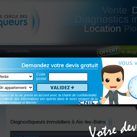
Vente
Diagnostics i
Location
Pl
Les actualités
le diag
Demandez votre devis gratuit
Code
postal
Validez
spect de la vie privée en accord avec la charte de confidentialité.
 collecte des informations est opérée dans le strict respect de la
oi informatique et libertés".
Diagnostiqueurs immobiliers à Aix-les-Bains
Devis express