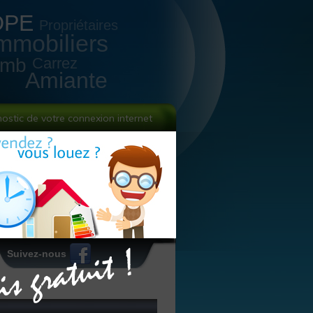
DPE
Propriétaires
mmobiliers
omb
Carrez
Amiante
nostic de votre connexion internet
Suivez-nous