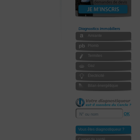
Diagnostics immobiliers
Amiante
Plomb
Termites
Gaz
Électricité
Bilan énergétique
Vous êtes diagnostiqueur ?
Carnet de santé