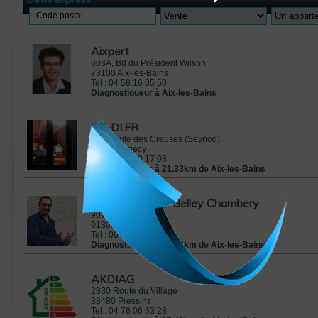
Code postal
Aixpert
603A, Bd du Président Wilson
73100
Aix-les-Bains
Tel :
04 58 16 05 50
Diagnostiqueur à Aix-les-Bains
CE-DI.FR
275 Route des Creuses (Seynod)
74600
Annecy
Tel :
04 50 60 17 08
Diagnostiqueur à 21.33km de Aix-les-Bains
Activ'Expertise Belley Chambery
90 Allée de l'Église
01300
Peyrieu
Tel :
06 32 52 75 36
Diagnostiqueur à 24.63km de Aix-les-Bains
AKDIAG
2830 Route du Village
38480
Pressins
Tel :
04 76 06 53 28