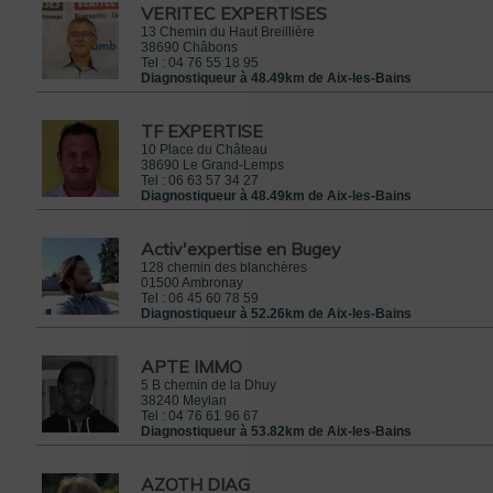
VERITEC EXPERTISES
13 Chemin du Haut Breillière
38690
Châbons
Tel :
04 76 55 18 95
Diagnostiqueur à 48.49km de Aix-les-Bains
TF EXPERTISE
10 Place du Château
38690
Le Grand-Lemps
Tel :
06 63 57 34 27
Diagnostiqueur à 48.49km de Aix-les-Bains
Activ'expertise en Bugey
128 chemin des blanchères
01500
Ambronay
Tel :
06 45 60 78 59
Diagnostiqueur à 52.26km de Aix-les-Bains
APTE IMMO
5 B chemin de la Dhuy
38240
Meylan
Tel :
04 76 61 96 67
Diagnostiqueur à 53.82km de Aix-les-Bains
AZOTH DIAG