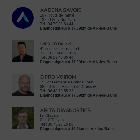
AADENA SAVOIE
197 Route de Tamié
73200
Gilly-Sur-Isère
Tel :
04 79 38 63 44
Diagnostiqueur à 37.09km de Aix-les-Bains
Diag'immo 73
41 impasse sous le fort
73200
PLANCHERINE
Tel :
06 18 40 05 40
 le 8 mars 2015
Diagnostiqueur à 37.09km de Aix-les-Bains
rrez
IFS
D.PRO VOIRON
15 Lotissement la Grande Foret
38960
Saint-Étienne-de-Crossey
Tel :
06 48 73 55 33
Diagnostiqueur à 37.59km de Aix-les-Bains
ABITA DIAGNOSTICS
Le Claizeau
01110
Thézillieu
Tel :
09 75 27 15 88
Diagnostiqueur à 46.5km de Aix-les-Bains