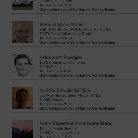
38090
Villefontaine
Tel :
04 74 18 70 50
Diagnostiqueur à 61.53km de Aix-les-Bains
Immo diag controles
ZAE DU PRE DE PAQUES Rue Pré Martin
73870
Saint-Julien-Mont-Denis
Tel :
04 79 64 40 14
Diagnostiqueur à 62.87km de Aix-les-Bains
Adekwatt Energies
1283 Chemin de champlan
74190
Passy
Tel :
04 50 18 02 86
Diagnostiqueur à 65.73km de Aix-les-Bains
ALPES DIAGNOSTICS
320 Rue des Sorbiers 74300 THYEZ
74300
Cluses
Tel :
06 74 44 28 33
Diagnostiqueur à 67.99km de Aix-les-Bains
Activ'Expertise Arve Mont Blanc
115 Imp Marie Jeanne
74300
Arâches-la-Frasse
Tel :
04 50 21 15 97