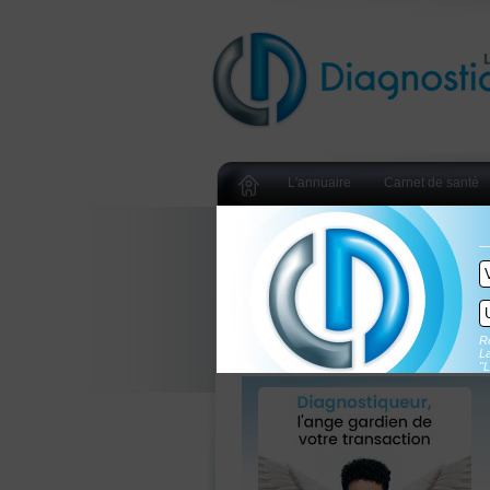
L'annuaire
Carnet de santé
Re
La
"L