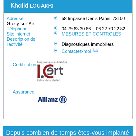
Khalid
LOUAKRI
Adresse
58 Impasse Denis Papin
73100
Grésy-sur-Aix
Téléphone
04 79 63 30 86
-
06 22 70 22 82
Site internet
MESURES ET CONTROLES
Description de
l'activité
Diagnostiques immobiliers
Contactez-moi
Certification
Assurance
Depuis combien de temps êtes-vous implanté