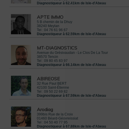
Diagnostiqueur à 62.41km de Isle-d'Abeau
APTE IMMO
5 B chemin de la Dhuy
38240
Meylan
Tel :
04 76 61 96 67
Diagnostiqueur à 62.59km de Isle-d'Abeau
MT-DIAGNOSTICS
Avenue du Grésivaudan - Le Clos De La Tour
38570
Tencin
Tel :
09 80 45 83 97
Diagnostiqueur à 66.14km de Isle-d'Abeau
ABIREOSE
32 Rue Paul BERT
42100
Saint-Étienne
Tel :
09 50 22 69 82
Diagnostiqueur à 67.59km de Isle-d'Abeau
Arodiag
399bis Rue de la Croix
01460
Béard-Géovreissiat
Tel :
04 50 40 77 95
Diagnostiqueur à 67.88km de Isle-d'Abeau