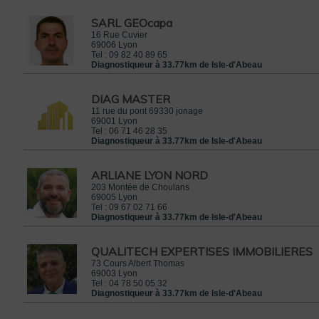
SARL GEOcapa
16 Rue Cuvier
69006
Lyon
Tel :
09 82 40 89 65
Diagnostiqueur à 33.77km de Isle-d'Abeau
DIAG MASTER
11 rue du pont 69330 jonage
69001
Lyon
Tel :
06 71 46 28 35
 le 8 mars 2015
Diagnostiqueur à 33.77km de Isle-d'Abeau
rrez
IFS
ARLIANE LYON NORD
203 Montée de Choulans
69005
Lyon
Tel :
09 67 02 71 66
Diagnostiqueur à 33.77km de Isle-d'Abeau
QUALITECH EXPERTISES IMMOBILIERES
73 Cours Albert Thomas
69003
Lyon
Tel :
04 78 50 05 32
Diagnostiqueur à 33.77km de Isle-d'Abeau