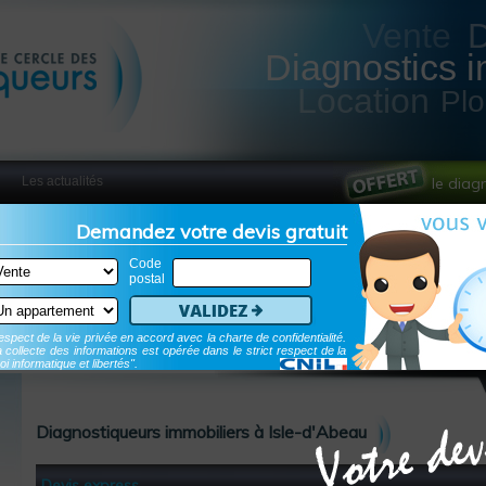
Vente
Diagnostics i
Location
Pl
Les actualités
le diag
Demandez votre devis gratuit
Code
postal
Validez
spect de la vie privée en accord avec la charte de confidentialité.
 collecte des informations est opérée dans le strict respect de la
oi informatique et libertés".
Diagnostiqueurs immobiliers à Isle-d'Abeau
Devis express