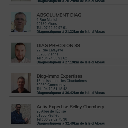
Diagnostiqueur à 20.29km de Isle-d'Abeau
ABSOLUMENT DIAG
6 Rue Maillol
69780
Mions
Tel :
07 62 29 97 91
Diagnostiqueur à 21.32km de Isle-d'Abeau
DIAG PRECISION 38
99 Rue Lafayette
38200
Vienne
Tel :
04 74 53 91 62
Diagnostiqueur à 27.19km de Isle-d'Abeau
Diag-Immo Expertises
16 Lotissement les Chanturières
69360
Communay
Tel :
04 72 51 18 42
Diagnostiqueur à 30.42km de Isle-d'Abeau
Activ'Expertise Belley Chambery
90 Allée de l'Église
01300
Peyrieu
Tel :
06 32 52 75 36
Diagnostiqueur à 32.49km de Isle-d'Abeau