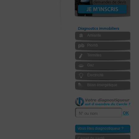
Diagnostics immobiliers
Amiante
Plomb
Termites
Gaz
Électricité
Bilan énergétique
Vous êtes diagnostiqueur ?
Carnet de santé