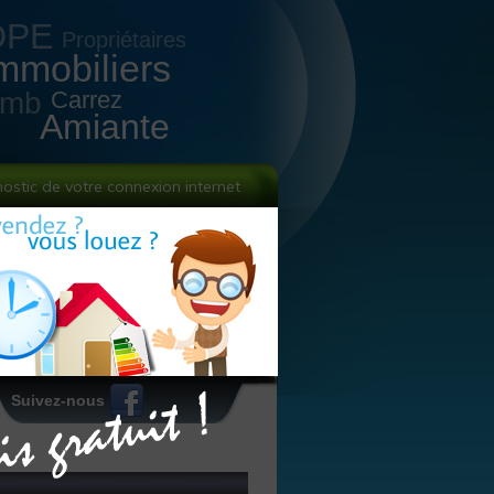
DPE
Propriétaires
mmobiliers
omb
Carrez
Amiante
nostic de votre connexion internet
Suivez-nous