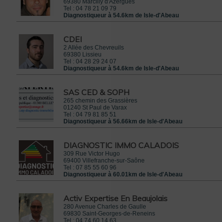
69380
Marcilly d'Azergues
Tel :
04 78 21 09 79
Diagnostiqueur à 54.6km de Isle-d'Abeau
CDEI
2 Allée des Chevreuils
69380
Lissieu
Tel :
04 28 29 24 07
Diagnostiqueur à 54.6km de Isle-d'Abeau
SAS CED & SOPH
265 chemin des Grassières
01240
St Paul de Varax
Tel :
04 79 81 85 51
Diagnostiqueur à 56.66km de Isle-d'Abeau
DIAGNOSTIC IMMO CALADOIS
309 Rue Victor Hugo
69400
Villefranche-sur-Saône
Tel :
07 85 55 60 96
Diagnostiqueur à 60.01km de Isle-d'Abeau
Activ Expertise En Beaujolais
280 Avenue Charles de Gaulle
69830
Saint-Georges-de-Reneins
Tel :
04 74 60 14 63