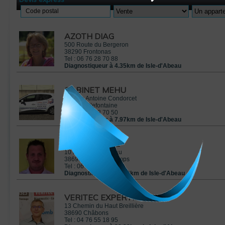
Code postal
AZOTH DIAG
500 Route du Bergeron
38290
Frontonas
Tel :
06 76 28 70 88
Diagnostiqueur à 4.35km de Isle-d'Abeau
CABINET MEHU
29 Rue Antoine Condorcet
38090
Villefontaine
Tel :
04 74 18 70 50
Diagnostiqueur à 7.97km de Isle-d'Abeau
TF EXPERTISE
10 Place du Château
38690
Le Grand-Lemps
Tel :
06 63 57 34 27
Diagnostiqueur à 20.29km de Isle-d'Abeau
VERITEC EXPERTISES
13 Chemin du Haut Breillière
38690
Châbons
Tel :
04 76 55 18 95