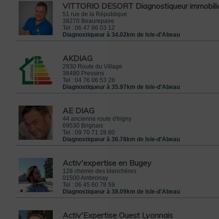
VITTORIO DESORT Diagnostiqueur immobili
51 rue de la République
38270
Beaurepaire
Tel :
06 47 86 03 12
Diagnostiqueur à 34.02km de Isle-d'Abeau
AKDIAG
2830 Route du Village
38480
Pressins
Tel :
04 76 06 53 28
Diagnostiqueur à 35.97km de Isle-d'Abeau
AE DIAG
44 ancienne route d'Irigny
69530
Brignais
Tel :
09 70 71 28 80
Diagnostiqueur à 36.78km de Isle-d'Abeau
Activ'expertise en Bugey
128 chemin des blanchères
01500
Ambronay
Tel :
06 45 60 78 59
Diagnostiqueur à 38.09km de Isle-d'Abeau
Activ'Expertise Ouest Lyonnais