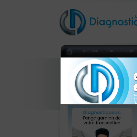
L'annuaire
Carnet de santé
Re
La
"L