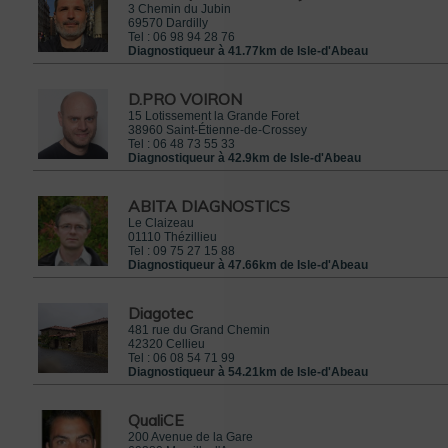
3 Chemin du Jubin
69570
Dardilly
Tel :
06 98 94 28 76
Diagnostiqueur à 41.77km de Isle-d'Abeau
D.PRO VOIRON
15 Lotissement la Grande Foret
38960
Saint-Étienne-de-Crossey
Tel :
06 48 73 55 33
Diagnostiqueur à 42.9km de Isle-d'Abeau
ABITA DIAGNOSTICS
Le Claizeau
01110
Thézillieu
Tel :
09 75 27 15 88
Diagnostiqueur à 47.66km de Isle-d'Abeau
Diagotec
481 rue du Grand Chemin
42320
Cellieu
Tel :
06 08 54 71 99
Diagnostiqueur à 54.21km de Isle-d'Abeau
QualiCE
200 Avenue de la Gare