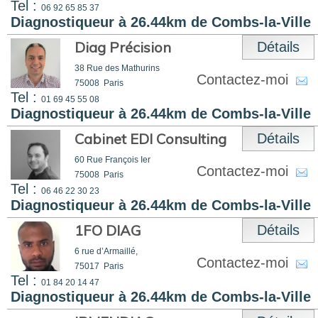
Tel :
06 92 65 85 37
Diagnostiqueur à 26.44km de Combs-la-Ville
Diag Précision
Détails
38 Rue des Mathurins
Contactez-moi
75008
Paris
Tel :
01 69 45 55 08
Diagnostiqueur à 26.44km de Combs-la-Ville
Cabinet EDI Consulting
Détails
60 Rue François Ier
Contactez-moi
75008
Paris
Tel :
06 46 22 30 23
Diagnostiqueur à 26.44km de Combs-la-Ville
1FO DIAG
Détails
6 rue d’Armaillé,
Contactez-moi
75017
Paris
Tel :
01 84 20 14 47
Diagnostiqueur à 26.44km de Combs-la-Ville