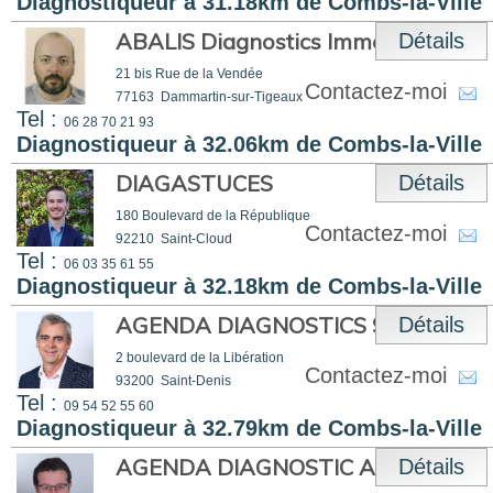
Diagnostiqueur à 31.18km de Combs-la-Ville
ABALIS Diagnostics Immobiliers
Détails
21 bis Rue de la Vendée
Contactez-moi
77163
Dammartin-sur-Tigeaux
Tel :
06 28 70 21 93
Diagnostiqueur à 32.06km de Combs-la-Ville
DIAGASTUCES
Détails
180 Boulevard de la République
Contactez-moi
92210
Saint-Cloud
Tel :
06 03 35 61 55
Diagnostiqueur à 32.18km de Combs-la-Ville
AGENDA DIAGNOSTICS 93 OUEST
Détails
2 boulevard de la Libération
Contactez-moi
93200
Saint-Denis
Tel :
09 54 52 55 60
Diagnostiqueur à 32.79km de Combs-la-Ville
AGENDA DIAGNOSTIC ASNIERES
Détails