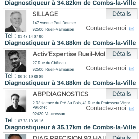
Diagnostiqueur à 34.82km de Combs-la-Ville
SILLAGE
Détails
147 Avenue Paul Doumer
Contactez-moi
92500
Rueil-Malmaison
Tel :
01 47 14 07 90
Diagnostiqueur à 34.88km de Combs-la-Ville
Activ’Expertise Rueil-Malmaison
Détails
27 Rue du Château
Contactez-moi
92500
Rueil-Malmaison
Tel :
06 16 19 88 89
Diagnostiqueur à 34.88km de Combs-la-Ville
ABPDIAGNOSTICS
Détails
2 Résidence du Pré-Au-Bois, 41 Rue du Professeur Victor
Contactez-moi
Pauchet
92420
Vaucresson
Tel :
07 78 19 39 16
Diagnostiqueur à 35.17km de Combs-la-Ville
DIAG PRECISION 92 HAUTS-DE-
Détails