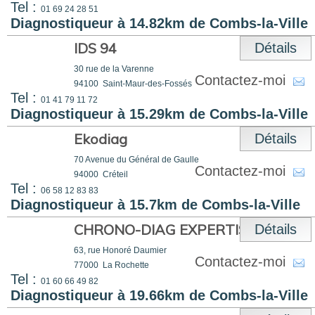
Tel :
01 69 24 28 51
Diagnostiqueur à 14.82km de Combs-la-Ville
IDS 94
Détails
30 rue de la Varenne
Contactez-moi
94100
Saint-Maur-des-Fossés
Tel :
01 41 79 11 72
Diagnostiqueur à 15.29km de Combs-la-Ville
Ekodiag
Détails
70 Avenue du Général de Gaulle
Contactez-moi
94000
Créteil
Tel :
06 58 12 83 83
Diagnostiqueur à 15.7km de Combs-la-Ville
CHRONO-DIAG EXPERTISES
Détails
63, rue Honoré Daumier
Contactez-moi
77000
La Rochette
Tel :
01 60 66 49 82
Diagnostiqueur à 19.66km de Combs-la-Ville