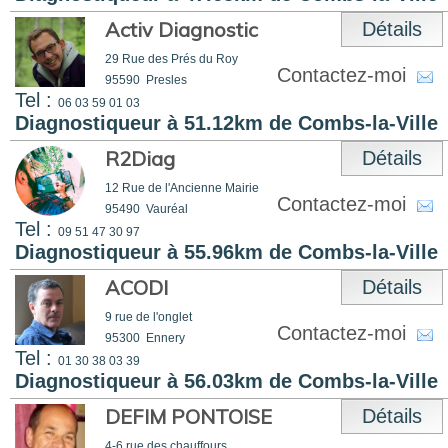
Activ Diagnostic
Détails
29 Rue des Prés du Roy
Contactez-moi
95590
Presles
Tel :
06 03 59 01 03
Diagnostiqueur à 51.12km de Combs-la-Ville
R2Diag
Détails
12 Rue de l'Ancienne Mairie
Contactez-moi
95490
Vauréal
Tel :
09 51 47 30 97
Diagnostiqueur à 55.96km de Combs-la-Ville
ACODI
Détails
9 rue de l'onglet
Contactez-moi
95300
Ennery
Tel :
01 30 38 03 39
Diagnostiqueur à 56.03km de Combs-la-Ville
DEFIM PONTOISE
Détails
4-6 rue des chauffours