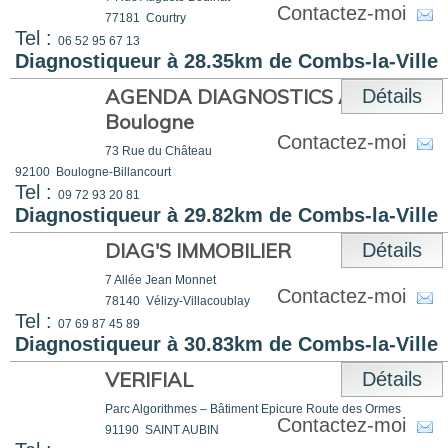
Contactez-moi
77181
Courtry
Tel :
06 52 95 67 13
Diagnostiqueur à 28.35km de Combs-la-Ville
AGENDA DIAGNOSTICS Antony
Détails
Boulogne
Contactez-moi
73 Rue du Château
92100
Boulogne-Billancourt
Tel :
09 72 93 20 81
Diagnostiqueur à 29.82km de Combs-la-Ville
DIAG'S IMMOBILIER
Détails
7 Allée Jean Monnet
Contactez-moi
78140
Vélizy-Villacoublay
Tel :
07 69 87 45 89
Diagnostiqueur à 30.83km de Combs-la-Ville
VERIFIAL
Détails
Parc Algorithmes – Bâtiment Epicure Route des Ormes
Contactez-moi
91190
SAINT AUBIN