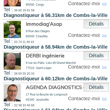
Contactez-moi
95000
Cergy
Tel :
06 60 16 61 58
Diagnostiqueur à 56.31km de Combs-la-Ville
Immodiag'Asap
Détails
9 Rue des Otages
Contactez-moi
60500
Chantilly
Tel :
03 74 11 46 43
Diagnostiqueur à 58.94km de Combs-la-Ville
DERBI ingénierie
Détails
9 rue du Patis- Lieu dit Grand-Marché
Contactez-moi
77510
Saint-Léger
Tel :
06 65 55 20 33
Diagnostiqueur à 60.12km de Combs-la-Ville
AGENDA DIAGNOSTICS - AS DIAG
Détails
17 Rue la Boucle de Longcourt
Contactez-moi
45340
Juranville
Tel :
02 38 33 46 68