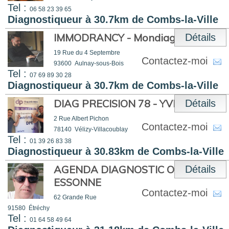
Tel :
06 58 23 39 65
Diagnostiqueur à 30.7km de Combs-la-Ville
IMMODRANCY - Mondiagno
Détails
19 Rue du 4 Septembre
Contactez-moi
93600
Aulnay-sous-Bois
Tel :
07 69 89 30 28
Diagnostiqueur à 30.7km de Combs-la-Ville
DIAG PRECISION 78 - YVELINES
Détails
2 Rue Albert Pichon
Contactez-moi
78140
Vélizy-Villacoublay
Tel :
01 39 26 83 38
Diagnostiqueur à 30.83km de Combs-la-Ville
AGENDA DIAGNOSTIC OUEST
Détails
ESSONNE
Contactez-moi
62 Grande Rue
91580
Étréchy
Tel :
01 64 58 49 64