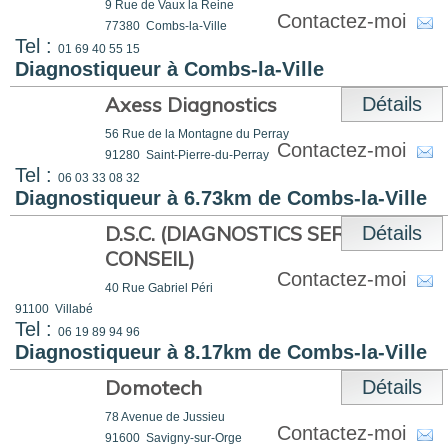
9 Rue de Vaux la Reine
Contactez-moi
77380
Combs-la-Ville
Tel :
01 69 40 55 15
Diagnostiqueur à Combs-la-Ville
Axess Diagnostics
Détails
56 Rue de la Montagne du Perray
Contactez-moi
91280
Saint-Pierre-du-Perray
Tel :
06 03 33 08 32
Diagnostiqueur à 6.73km de Combs-la-Ville
D.S.C. (DIAGNOSTICS SERVICE
Détails
CONSEIL)
Contactez-moi
40 Rue Gabriel Péri
91100
Villabé
Tel :
06 19 89 94 96
Diagnostiqueur à 8.17km de Combs-la-Ville
Domotech
Détails
78 Avenue de Jussieu
Contactez-moi
91600
Savigny-sur-Orge