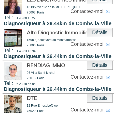
13 BIS Avenue de la MOTTE PICQUET
Contactez-moi
75007
Paris
Tel :
01 45 80 15 29
Diagnostiqueur à 26.44km de Combs-la-Ville
Alto Diagnostic Immobilier
Détails
159bis, boulevard du Montparnasse
Contactez-moi
75006
Paris
Tel :
01 46 33 13 94
Diagnostiqueur à 26.44km de Combs-la-Ville
RENDIAG IMMO
Détails
26 Villa Saint-Michel
Contactez-moi
75018
Paris
Tel :
06 23 18 55 85
Diagnostiqueur à 26.44km de Combs-la-Ville
DTE
Détails
12 Rue Ernest Lefèvre
Contactez-moi
75020
Paris