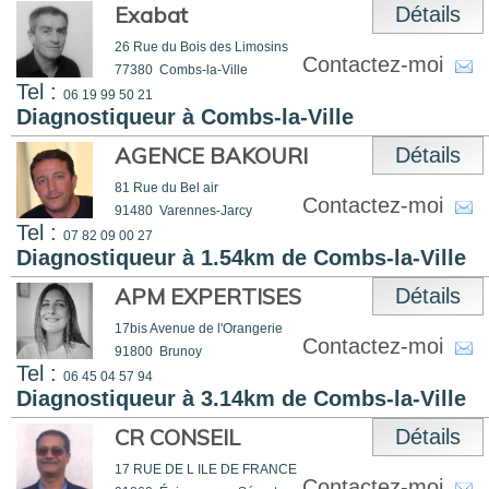
Exabat
Détails
26 Rue du Bois des Limosins
Contactez-moi
77380
Combs-la-Ville
Tel :
06 19 99 50 21
Diagnostiqueur à Combs-la-Ville
AGENCE BAKOURI
Détails
81 Rue du Bel air
Contactez-moi
91480
Varennes-Jarcy
Tel :
07 82 09 00 27
Diagnostiqueur à 1.54km de Combs-la-Ville
APM EXPERTISES
Détails
17bis Avenue de l'Orangerie
Contactez-moi
91800
Brunoy
Tel :
06 45 04 57 94
Diagnostiqueur à 3.14km de Combs-la-Ville
CR CONSEIL
Détails
17 RUE DE L ILE DE FRANCE
Contactez-moi