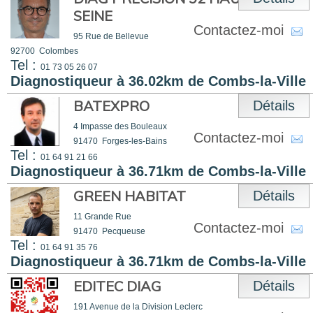
SEINE
Contactez-moi
95 Rue de Bellevue
92700
Colombes
Tel :
01 73 05 26 07
Diagnostiqueur à 36.02km de Combs-la-Ville
BATEXPRO
Détails
4 Impasse des Bouleaux
Contactez-moi
91470
Forges-les-Bains
Tel :
01 64 91 21 66
Diagnostiqueur à 36.71km de Combs-la-Ville
GREEN HABITAT
Détails
11 Grande Rue
Contactez-moi
91470
Pecqueuse
Tel :
01 64 91 35 76
Diagnostiqueur à 36.71km de Combs-la-Ville
EDITEC DIAG
Détails
191 Avenue de la Division Leclerc