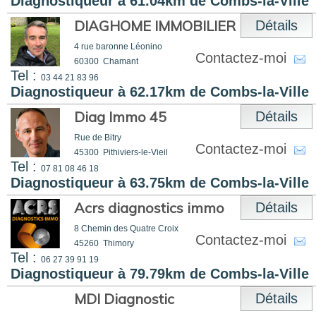
Diagnostiqueur à 61.04km de Combs-la-Ville
DIAGHOME IMMOBILIER
Détails
4 rue baronne Léonino
Contactez-moi
60300
Chamant
Tel :
03 44 21 83 96
Diagnostiqueur à 62.17km de Combs-la-Ville
Diag Immo 45
Détails
Rue de Bitry
Contactez-moi
45300
Pithiviers-le-Vieil
Tel :
07 81 08 46 18
Diagnostiqueur à 63.75km de Combs-la-Ville
Acrs diagnostics immo
Détails
8 Chemin des Quatre Croix
Contactez-moi
45260
Thimory
Tel :
06 27 39 91 19
Diagnostiqueur à 79.79km de Combs-la-Ville
MDI Diagnostic
Détails