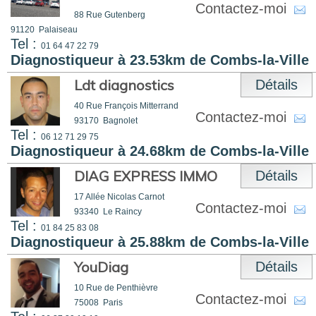
Contactez-moi
88 Rue Gutenberg
91120
Palaiseau
Tel :
01 64 47 22 79
Diagnostiqueur à 23.53km de Combs-la-Ville
Ldt diagnostics
Détails
40 Rue François Mitterrand
Contactez-moi
93170
Bagnolet
Tel :
06 12 71 29 75
Diagnostiqueur à 24.68km de Combs-la-Ville
DIAG EXPRESS IMMO
Détails
17 Allée Nicolas Carnot
Contactez-moi
93340
Le Raincy
Tel :
01 84 25 83 08
Diagnostiqueur à 25.88km de Combs-la-Ville
YouDiag
Détails
10 Rue de Penthièvre
Contactez-moi
75008
Paris