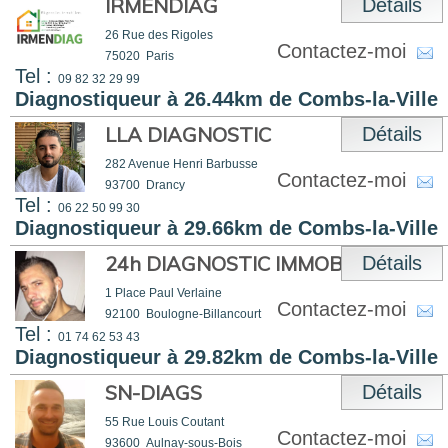
IRMENDIAG
Détails
26 Rue des Rigoles
Contactez-moi
75020
Paris
Tel :
09 82 32 29 99
Diagnostiqueur à 26.44km de Combs-la-Ville
LLA DIAGNOSTIC
Détails
282 Avenue Henri Barbusse
Contactez-moi
93700
Drancy
Tel :
06 22 50 99 30
Diagnostiqueur à 29.66km de Combs-la-Ville
24h DIAGNOSTIC IMMOBILIER
Détails
1 Place Paul Verlaine
Contactez-moi
92100
Boulogne-Billancourt
Tel :
01 74 62 53 43
Diagnostiqueur à 29.82km de Combs-la-Ville
SN-DIAGS
Détails
55 Rue Louis Coutant
Contactez-moi
93600
Aulnay-sous-Bois