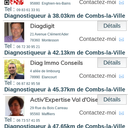
Contactez-moi
95880
Enghien-les-Bains
Tel :
09 83 61 33 91
Diagnostiqueur à 38.03km de Combs-la-Ville
Diagdigit
Détails
21 Avenue Clément Ader
Contactez-moi
78360
Montesson
Tel :
06 72 30 95 21
Diagnostiqueur à 42.13km de Combs-la-Ville
Diag Immo Conseils
Détails
4 allée de limbourg
Contactez-moi
78990
Elancourt
Tel :
06 87 82 95 58
Diagnostiqueur à 45.37km de Combs-la-Ville
Activ'Expertise Val d'Oise Centre
Détails
29 Rue du Bois Carreau
Contactez-moi
95560
Maffliers
Tel :
06 73 57 41 05
Diagnostiqueur à 47.65km de Combs-la-Ville