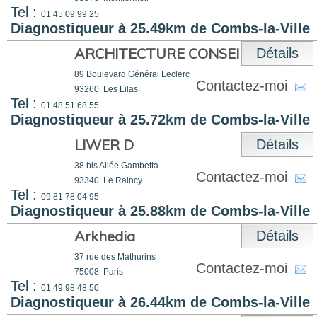
Tel :
01 45 09 99 25
Diagnostiqueur à 25.49km de Combs-la-Ville
ARCHITECTURE CONSEILS
Détails
89 Boulevard Général Leclerc
Contactez-moi
93260
Les Lilas
Tel :
01 48 51 68 55
Diagnostiqueur à 25.72km de Combs-la-Ville
LIWER D
Détails
38 bis Allée Gambetta
Contactez-moi
93340
Le Raincy
Tel :
09 81 78 04 95
Diagnostiqueur à 25.88km de Combs-la-Ville
Arkhedia
Détails
37 rue des Mathurins
Contactez-moi
75008
Paris
Tel :
01 49 98 48 50
Diagnostiqueur à 26.44km de Combs-la-Ville