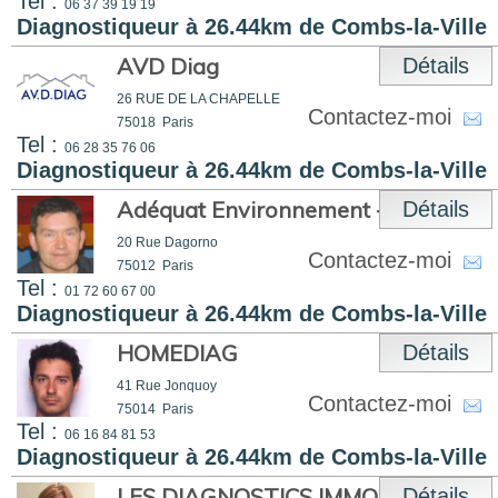
Tel :
06 37 39 19 19
Diagnostiqueur à 26.44km de Combs-la-Ville
AVD Diag
Détails
26 RUE DE LA CHAPELLE
Contactez-moi
75018
Paris
Tel :
06 28 35 76 06
Diagnostiqueur à 26.44km de Combs-la-Ville
Adéquat Environnement - ADE
Détails
20 Rue Dagorno
Contactez-moi
75012
Paris
Tel :
01 72 60 67 00
Diagnostiqueur à 26.44km de Combs-la-Ville
HOMEDIAG
Détails
41 Rue Jonquoy
Contactez-moi
75014
Paris
Tel :
06 16 84 81 53
Diagnostiqueur à 26.44km de Combs-la-Ville
LES DIAGNOSTICS IMMOBILIERS
Détails