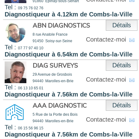
91860
Épinay-sous-Sénart
Tel :
09 75 76 02 76
Diagnostiqueur à 4.12km de Combs-la-Ville
ABN DIAGNOSTICS
Détails
8 rue Anatole France
Contactez-moi
91450
Soisy-sur-Seine
Tel :
07 77 97 40 10
Diagnostiqueur à 6.54km de Combs-la-Ville
DIAG SURVEYS
Détails
29 Avenue de Grosbois
Contactez-moi
94440
Marolles-en-Brie
Tel :
06 13 10 65 01
Diagnostiqueur à 7.56km de Combs-la-Ville
AAA DIAGNOSTIC
Détails
5 Rue de la Porte des Bois
Contactez-moi
94440
Marolles-en-Brie
Tel :
06 15 56 96 15
Diagnostiqueur à 7.56km de Combs-la-Ville