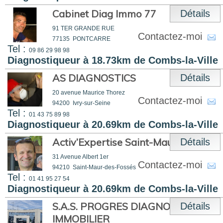
Cabinet Diag Immo 77
Détails
91 TER GRANDE RUE
Contactez-moi
77135
PONTCARRE
Tel :
09 86 29 98 98
Diagnostiqueur à 18.73km de Combs-la-Ville
AS DIAGNOSTICS
Détails
20 avenue Maurice Thorez
Contactez-moi
94200
Ivry-sur-Seine
Tel :
01 43 75 89 98
Diagnostiqueur à 20.69km de Combs-la-Ville
Activ’Expertise Saint-Maur
Détails
31 Avenue Albert 1er
Contactez-moi
94210
Saint-Maur-des-Fossés
Tel :
01 41 95 27 54
Diagnostiqueur à 20.69km de Combs-la-Ville
S.A.S. PROGRES DIAGNOCTICS
Détails
IMMOBILIER