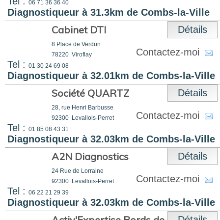
Tel :
06 71 36 36 40
Diagnostiqueur à 31.3km de Combs-la-Ville
Cabinet DTI
Détails
8 Place de Verdun
Contactez-moi
78220
Viroflay
Tel :
01 30 24 69 08
Diagnostiqueur à 32.01km de Combs-la-Ville
Société QUARTZ
Détails
28, rue Henri Barbusse
Contactez-moi
92300
Levallois-Perret
Tel :
01 85 08 43 31
Diagnostiqueur à 32.03km de Combs-la-Ville
A2N Diagnostics
Détails
24 Rue de Lorraine
Contactez-moi
92300
Levallois-Perret
Tel :
06 22 21 29 39
Diagnostiqueur à 32.03km de Combs-la-Ville
Activ'Expertise Bords de Seine Nord
Détails