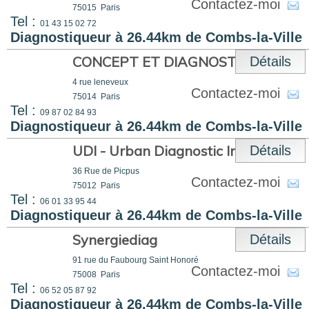
Contactez-moi
75015
Paris
Tel :
01 43 15 02 72
Diagnostiqueur à 26.44km de Combs-la-Ville
CONCEPT ET DIAGNOSTICS
Détails
4 rue leneveux
Contactez-moi
75014
Paris
Tel :
09 87 02 84 93
Diagnostiqueur à 26.44km de Combs-la-Ville
UDI - Urban Diagnostic Immobilier
Détails
36 Rue de Picpus
Contactez-moi
75012
Paris
Tel :
06 01 33 95 44
Diagnostiqueur à 26.44km de Combs-la-Ville
Synergiediag
Détails
91 rue du Faubourg Saint Honoré
Contactez-moi
75008
Paris
Tel :
06 52 05 87 92
Diagnostiqueur à 26.44km de Combs-la-Ville