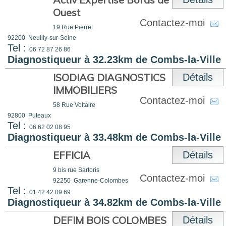
Ouest
Contactez-moi
19 Rue Pierret
92200
Neuilly-sur-Seine
Tel :
06 72 87 26 86
Diagnostiqueur à 32.23km de Combs-la-Ville
ISODIAG DIAGNOSTICS
Détails
IMMOBILIERS
Contactez-moi
58 Rue Voltaire
92800
Puteaux
Tel :
06 62 02 08 95
Diagnostiqueur à 33.48km de Combs-la-Ville
EFFICIA
Détails
9 bis rue Sartoris
Contactez-moi
92250
Garenne-Colombes
Tel :
01 42 42 09 69
Diagnostiqueur à 34.82km de Combs-la-Ville
DEFIM BOIS COLOMBES
Détails