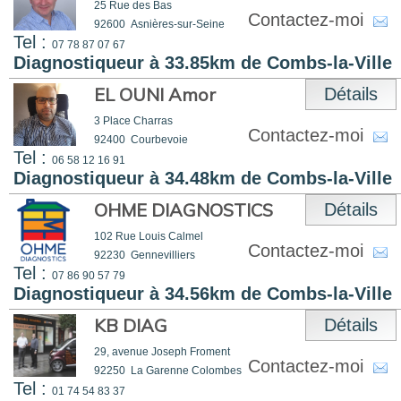
25 Rue des Bas
Contactez-moi
92600
Asnières-sur-Seine
Tel :
07 78 87 07 67
Diagnostiqueur à 33.85km de Combs-la-Ville
EL OUNI Amor
Détails
3 Place Charras
Contactez-moi
92400
Courbevoie
Tel :
06 58 12 16 91
Diagnostiqueur à 34.48km de Combs-la-Ville
OHME DIAGNOSTICS
Détails
102 Rue Louis Calmel
Contactez-moi
92230
Gennevilliers
Tel :
07 86 90 57 79
Diagnostiqueur à 34.56km de Combs-la-Ville
KB DIAG
Détails
29, avenue Joseph Froment
Contactez-moi
92250
La Garenne Colombes
Tel :
01 74 54 83 37