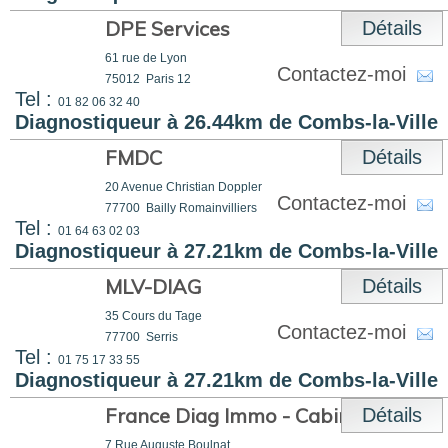
DPE Services
Détails
61 rue de Lyon
Contactez-moi
75012
Paris 12
Tel :
01 82 06 32 40
Diagnostiqueur à 26.44km de Combs-la-Ville
FMDC
Détails
20 Avenue Christian Doppler
Contactez-moi
77700
Bailly Romainvilliers
Tel :
01 64 63 02 03
Diagnostiqueur à 27.21km de Combs-la-Ville
MLV-DIAG
Détails
35 Cours du Tage
Contactez-moi
77700
Serris
Tel :
01 75 17 33 55
Diagnostiqueur à 27.21km de Combs-la-Ville
France Diag Immo - Cabinet Fdi
Détails
7 Rue Auguste Boulnat