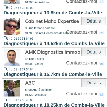
Contactez-moi
91200
Athis-Mons
Tel :
07 67 32 83 00
Diagnostiqueur à 13.8km de Combs-la-Ville
Cabinet Maho Expertise
Détails
30 rue fernand carrière
Contactez-moi
91700
Sainte-Geneviève-des-Bois
Tel :
01 69 51 84 95
Diagnostiqueur à 14.52km de Combs-la-Ville
AMK Diagnostics immobiliers
Détails
45 Rue Falkirk
Contactez-moi
94000
Créteil
Tel :
01 43 77 54 84
Diagnostiqueur à 15.7km de Combs-la-Ville
A3C
Détails
5 rue André Dolimier
Contactez-moi
91320
Wissous
Tel :
01 69 30 40 00
Diagnostiqueur à 18.25km de Combs-la-Ville