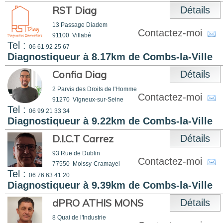
RST Diag
Détails
13 Passage Diadem
Contactez-moi
91100
Villabé
Tel :
06 61 92 25 67
Diagnostiqueur à 8.17km de Combs-la-Ville
Confia Diag
Détails
2 Parvis des Droits de l'Homme
Contactez-moi
91270
Vigneux-sur-Seine
Tel :
06 99 21 33 34
Diagnostiqueur à 9.22km de Combs-la-Ville
D.I.C.T Carrez
Détails
93 Rue de Dublin
Contactez-moi
77550
Moissy-Cramayel
Tel :
06 76 63 41 20
Diagnostiqueur à 9.39km de Combs-la-Ville
dPRO ATHIS MONS
Détails
8 Quai de l'Industrie