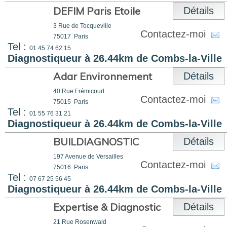
DEFIM Paris Etoile
Détails
3 Rue de Tocqueville
Contactez-moi
75017
Paris
Tel :
01 45 74 62 15
Diagnostiqueur à 26.44km de Combs-la-Ville
Adar Environnement
Détails
40 Rue Frémicourt
Contactez-moi
75015
Paris
Tel :
01 55 76 31 21
Diagnostiqueur à 26.44km de Combs-la-Ville
BUILDIAGNOSTIC
Détails
197 Avenue de Versailles
Contactez-moi
75016
Paris
Tel :
07 67 25 56 45
Diagnostiqueur à 26.44km de Combs-la-Ville
Expertise & Diagnostic
Détails
21 Rue Rosenwald