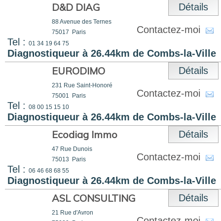
D&D DIAG
Détails
88 Avenue des Ternes
Contactez-moi
75017
Paris
Tel :
01 34 19 64 75
Diagnostiqueur à 26.44km de Combs-la-Ville
EURODIMO
Détails
231 Rue Saint-Honoré
Contactez-moi
75001
Paris
Tel :
08 00 15 15 10
Diagnostiqueur à 26.44km de Combs-la-Ville
Ecodiag Immo
Détails
47 Rue Dunois
Contactez-moi
75013
Paris
Tel :
06 46 68 68 55
Diagnostiqueur à 26.44km de Combs-la-Ville
ASL CONSULTING
Détails
21 Rue d'Avron
Contactez-moi